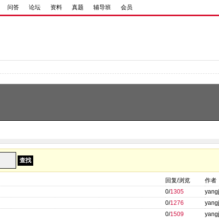
问答
论坛
资料
真题
辅导班
会员
回复/浏览
作者
0/
1305
yang
0/
1276
yang
0/
1509
yang