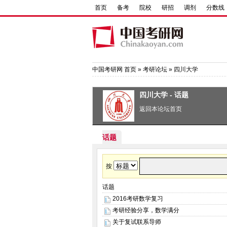
首页
备考
院校
研招
调剂
分数线
中国考研网
首页
»
考研论坛
»
四川大学
四川大学 - 话题
返回本论坛首页
话题
按
话题
2016考研数学复习
考研经验分享，数学满分
关于复试联系导师