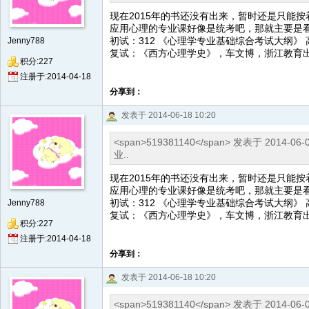
现在2015年的书还没有出来，暂时还是只能按
应用心理的专业课好像是统考吧，那就主要是
初试：312 《心理学专业基础综合考试大纲》
Jenny788
复试：《西方心理学史》，车文博，浙江教育
积分:227
注册于:2014-04-18
分享到：
发表于 2014-06-18 10:20
<span>519381140</span> 发表于 2014
业..
现在2015年的书还没有出来，暂时还是只能按
应用心理的专业课好像是统考吧，那就主要是
初试：312 《心理学专业基础综合考试大纲》
Jenny788
复试：《西方心理学史》，车文博，浙江教育
积分:227
注册于:2014-04-18
分享到：
发表于 2014-06-18 10:20
<span>519381140</span> 发表于 2014