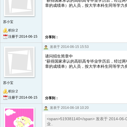
“获得国家承认的高职高专毕业学历后，经过两
章的成绩单）的人员，按大学本科生同等学力身
苏小宝
积分:2
注册于:2014-06-15
分享到：
发表于 2014-06-15 15:53
请问招生简章中
“获得国家承认的高职高专毕业学历后，经过两
章的成绩单）的人员，按大学本科生同等学力身
苏小宝
积分:2
注册于:2014-06-15
分享到：
发表于 2014-06-18 10:20
<span>519381140</span> 发表于 2014
业..