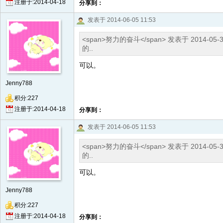
注册于:2014-04-18
分享到：
发表于 2014-06-05 11:53
<span>努力的奋斗</span> 发表于 2014-
的..
可以。
Jenny788
积分:227
注册于:2014-04-18
分享到：
发表于 2014-06-05 11:53
<span>努力的奋斗</span> 发表于 2014-
的..
可以。
Jenny788
积分:227
注册于:2014-04-18
分享到：