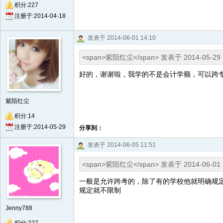
积分:227
注册于:2014-04-18
发表于 2014-06-01 14:10
<span>紫陌红尘</span> 发表于 2014-05-29 10
好的，谢谢啦，我学的不是会计学额，可以跨
紫陌红尘
积分:14
注册于:2014-05-29
分享到：
发表于 2014-06-05 11:51
<span>紫陌红尘</span> 发表于 2014-06
一般是允许跨考的，除了有的学校他就明确规
规定就不限制
Jenny788