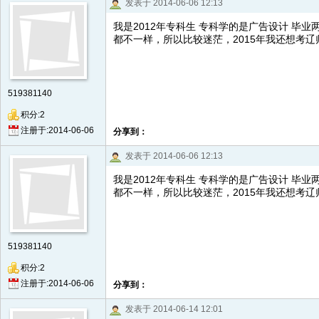
发表于 2014-06-06 12:13
我是2012年专科生 专科学的是广告设计 毕
都不一样，所以比较迷茫，2015年我还想考辽
519381140
积分:2
注册于:2014-06-06
分享到：
发表于 2014-06-06 12:13
我是2012年专科生 专科学的是广告设计 毕
都不一样，所以比较迷茫，2015年我还想考辽
519381140
积分:2
注册于:2014-06-06
分享到：
发表于 2014-06-14 12:01