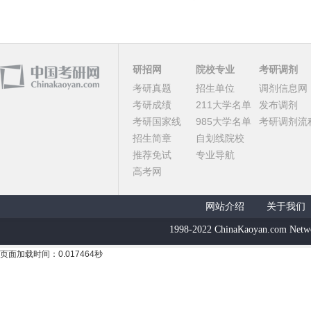
研招网
院校专业
考研调剂
考研真题
招生单位
调剂信息网
考研成绩
211大学名单
发布调剂
考研国家线
985大学名单
考研调剂流
招生简章
自划线院校
推荐免试
专业导航
高考网
网站介绍
关于我们
1998-2022 ChinaKaoyan.com Netw
页面加载时间：0.017464秒