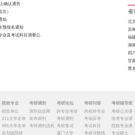
网上确认通告
省
批次）
通知
北
生预报名通知
吉
专业及考试科目调整公..
福
湖
四
甘
黑
院校专业
考研调剂
考研论坛
考研问答
考研辅导班
招生单位
调剂信息网
跨专业考研
跨校跨专业
考研公共课
211大学名单
发布调剂
考研调剂
考场应考
统考专业课
985大学名单
考研调剂流程
考研复试
考试科目
院校专业课
自划线院校
厦门大学
考研分数线
专业硕士