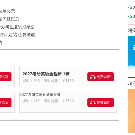
2
名单公示
2
见问题汇总
计划考生复试成绩公..
考
才计划”考生复试成..
告
2027考研英语全程班 1班
费试听
免费试听
课时：383
限时优惠：￥1190
考
2027考研英语直通车 6期
课时：457
限时优惠：￥7690
费试听
免费试听