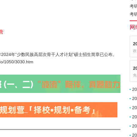
考
考
网
营
2
政
2024年“少数民族高层次骨干人才计划”硕士招生简章已公布。
fo/1050/3030.htm
2
免
2
2
2
2
2
2