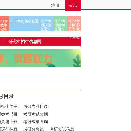
注册
登录
027考
2027考研英语直通
2027考
2027考
2028考
研数学
车
研政治
研数学
研网课/
全程班
直通车
直通车
英语/数
学/正式
早鸟班
研究生招生信息网
息目录
研招生简章
考研专业目录
研参考书目
考研考试大纲
研真题下载
考研成绩查询
研调剂信息
考研分数线
考研复试信息