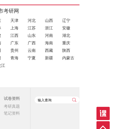
市考研网
京
天津
河北
山西
辽宁
林
上海
江苏
浙江
安徽
建
江西
山东
河南
湖北
南
广东
广西
海南
重庆
川
贵州
云南
西藏
陕西
肃
青海
宁夏
新疆
内蒙古
龙江
试卷资料
考研真题
笔记资料