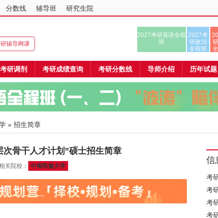
分数线
辅导班
研究生院
2027考研英语全程
2027考
2
班
研政治
8考研辅导网课
全程班
考研调剂
考研成绩查询
考研分数线
导师介绍
历年试题
学
» 招生简章
高层次骨干人才计划”硕士招生简章
信
 相关院校：
中南民族大学
考
考
考
考