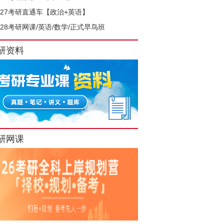
027考研直通车【政治+英语】
028考研网课/英语/数学/正式早鸟班
研资料
研网课