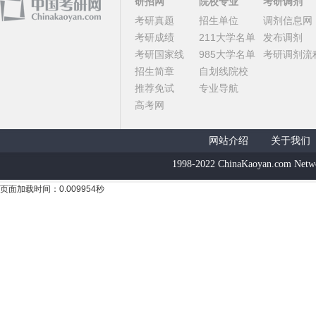
研招网
院校专业
考研调剂
考研真题
招生单位
调剂信息网
考研成绩
211大学名单
发布调剂
考研国家线
985大学名单
考研调剂流
招生简章
自划线院校
推荐免试
专业导航
高考网
网站介绍
关于我们
1998-2022 ChinaKaoyan.com Netw
页面加载时间：0.009954秒