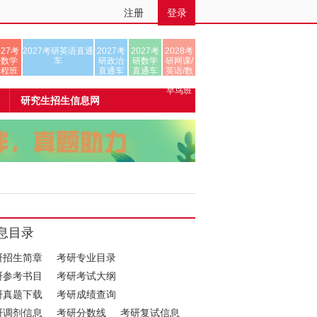
注册
登录
027考
2027考研英语直通
2027考
2027考
2028考
研数学
车
研政治
研数学
研网课/
全程班
直通车
直通车
英语/数
学/正式
早鸟班
研究生招生信息网
息目录
研招生简章
考研专业目录
研参考书目
考研考试大纲
研真题下载
考研成绩查询
研调剂信息
考研分数线
考研复试信息