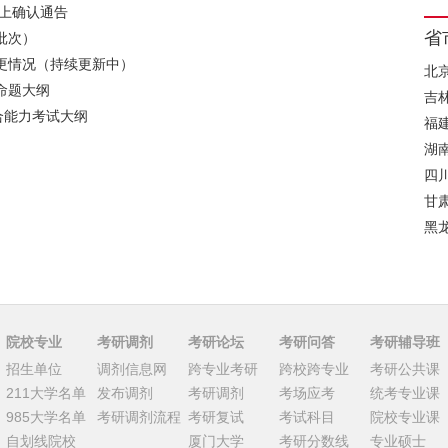
网上确认通告
省
批次）
变更情况（持续更新中）
北
命题大纲
吉
综合能力考试大纲
福
湖
四
甘
黑
院校专业
考研调剂
考研论坛
考研问答
考研辅导班
招生单位
调剂信息网
跨专业考研
跨校跨专业
考研公共课
211大学名单
发布调剂
考研调剂
考场应考
统考专业课
985大学名单
考研调剂流程
考研复试
考试科目
院校专业课
自划线院校
厦门大学
考研分数线
专业硕士