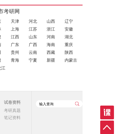
市考研网
京
天津
河北
山西
辽宁
林
上海
江苏
浙江
安徽
建
江西
山东
河南
湖北
南
广东
广西
海南
重庆
川
贵州
云南
西藏
陕西
肃
青海
宁夏
新疆
内蒙古
龙江
试卷资料
考研真题
笔记资料