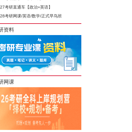
027考研直通车【政治+英语】
028考研网课/英语/数学/正式早鸟班
研资料
研网课