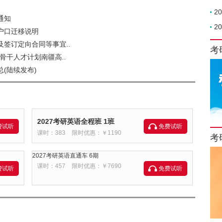
2
通知
2
户口迁移说明
及签订定向合同等事宜..
考
骨干人才计划南疆高..
(陆续发布)
2027考研英语全程班 1班
费试听
免费试听
课时：383
限时优惠：￥1190
考
2027考研英语直通车 6期
课时：457
限时优惠：￥7690
费试听
免费试听