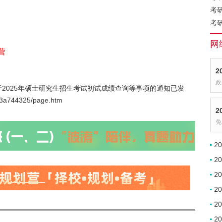
考
考
网
营
2
政
2025年硕士研究生招生考试初试成绩查询等事项的通知已发
863a744325/page.htm
2
免
2
2
2
2
2
2