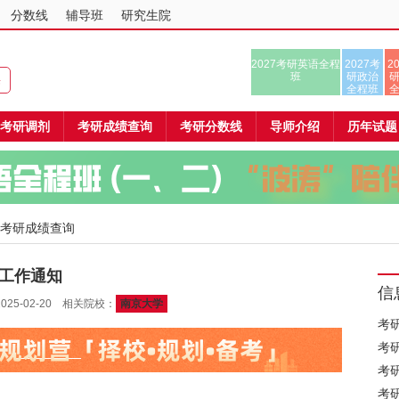
分数线
辅导班
研究生院
2027考研英语全程
2027考
2
班
研政治
课
全程班
考研调剂
考研成绩查询
考研分数线
导师介绍
历年试题
 考研成绩查询
核工作通知
信
5-02-20 相关院校：
南京大学
考
考
考
考