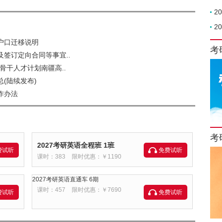
2
2
户口迁移说明
考
及签订定向合同等事宜..
骨干人才计划南疆高..
(陆续发布)
作办法
考
2027考研英语全程班 1班
费试听
免费试听
课时：383
限时优惠：￥1190
2027考研英语直通车 6期
课时：457
限时优惠：￥7690
费试听
免费试听