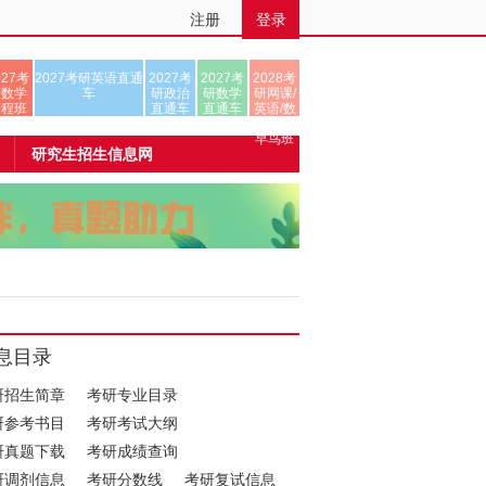
注册
登录
027考
2027考研英语直通
2027考
2027考
2028考
研数学
车
研政治
研数学
研网课/
全程班
直通车
直通车
英语/数
学/正式
早鸟班
研究生招生信息网
息目录
研招生简章
考研专业目录
研参考书目
考研考试大纲
研真题下载
考研成绩查询
研调剂信息
考研分数线
考研复试信息