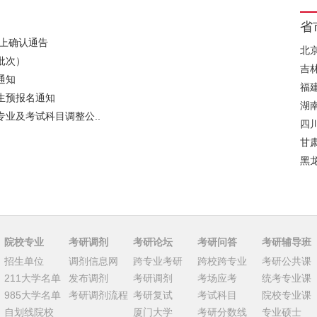
省
网上确认通告
北
批次）
吉
通知
福
生预报名通知
湖
专业及考试科目调整公..
四
甘
黑
院校专业
考研调剂
考研论坛
考研问答
考研辅导班
招生单位
调剂信息网
跨专业考研
跨校跨专业
考研公共课
211大学名单
发布调剂
考研调剂
考场应考
统考专业课
985大学名单
考研调剂流程
考研复试
考试科目
院校专业课
自划线院校
厦门大学
考研分数线
专业硕士