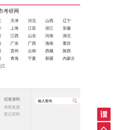
市考研网
京
天津
河北
山西
辽宁
林
上海
江苏
浙江
安徽
建
江西
山东
河南
湖北
南
广东
广西
海南
重庆
川
贵州
云南
西藏
陕西
肃
青海
宁夏
新疆
内蒙古
龙江
试卷资料
考研真题
笔记资料