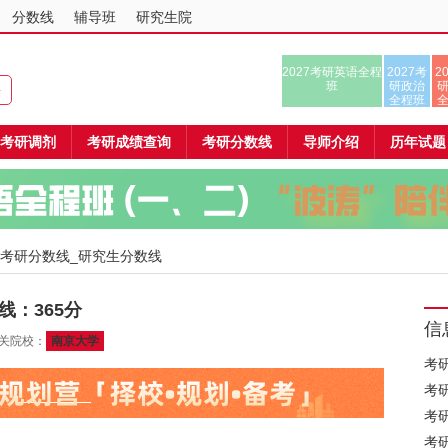
分数线
辅导班
研究生院
2027考研英语全程
2027考
2
班
研政治
课
全程班
考研调剂
考研成绩查询
考研分数线
导师介绍
历年试题
 考研分数线_研究生分数线
线：365分
信
相关院校：
南京大学
考
考
考
考