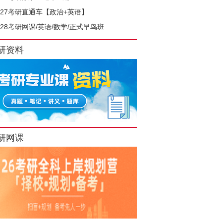
027考研直通车【政治+英语】
028考研网课/英语/数学/正式早鸟班
研资料
研网课