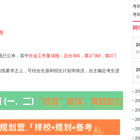
考
考
网
营
2
政
线已公布，其中
社会工作复试线：总分365，第1门60，第2门
2
数线要求之上，可结合生源和招生计划等情况，自主确定考生进
免
2
2
2
2
2
2