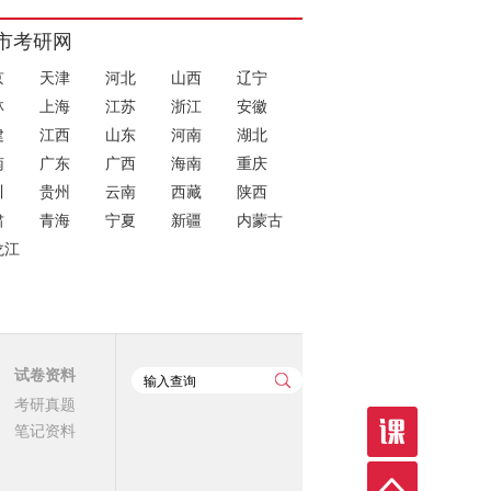
市考研网
京
天津
河北
山西
辽宁
林
上海
江苏
浙江
安徽
建
江西
山东
河南
湖北
南
广东
广西
海南
重庆
川
贵州
云南
西藏
陕西
肃
青海
宁夏
新疆
内蒙古
龙江
试卷资料
考研真题
笔记资料