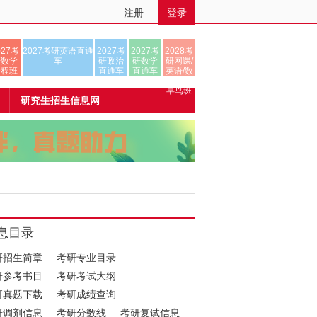
注册
登录
027考
2027考研英语直通
2027考
2027考
2028考
研数学
车
研政治
研数学
研网课/
全程班
直通车
直通车
英语/数
学/正式
早鸟班
研究生招生信息网
息目录
研招生简章
考研专业目录
研参考书目
考研考试大纲
研真题下载
考研成绩查询
研调剂信息
考研分数线
考研复试信息