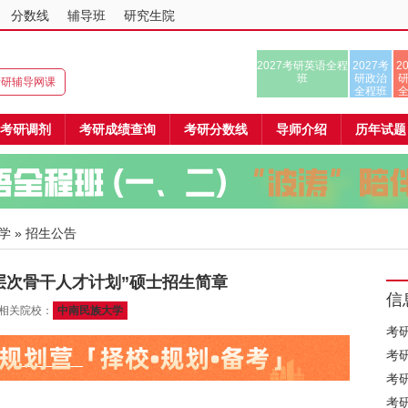
分数线
辅导班
研究生院
2027考研英语全程
2027考
2
班
研政治
8考研辅导网课
全程班
考研调剂
考研成绩查询
考研分数线
导师介绍
历年试题
学
» 招生公告
高层次骨干人才计划”硕士招生简章
信
 相关院校：
中南民族大学
考
考
考
考