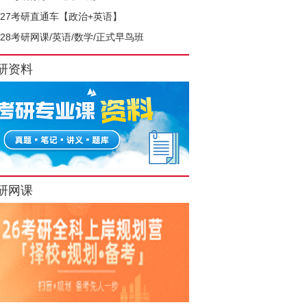
027考研直通车【政治+英语】
028考研网课/英语/数学/正式早鸟班
研资料
研网课