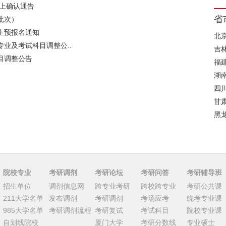
网上确认通告
省
批次）
生预报名通知
北
专业及考试科目调整公..
吉
目调整公告
福
湖
四
甘
黑
院校专业
考研调剂
考研论坛
考研问答
考研辅导班
招生单位
调剂信息网
跨专业考研
跨校跨专业
考研公共课
211大学名单
发布调剂
考研调剂
考场应考
统考专业课
985大学名单
考研调剂流程
考研复试
考试科目
院校专业课
自划线院校
厦门大学
考研分数线
专业硕士