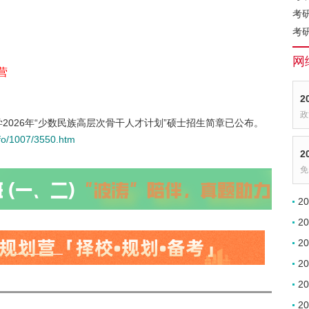
考
考
网
营
2
政
2026年“少数民族高层次骨干人才计划”硕士招生简章已公布。
nfo/1007/3550.htm
2
免
2
2
2
2
2
2