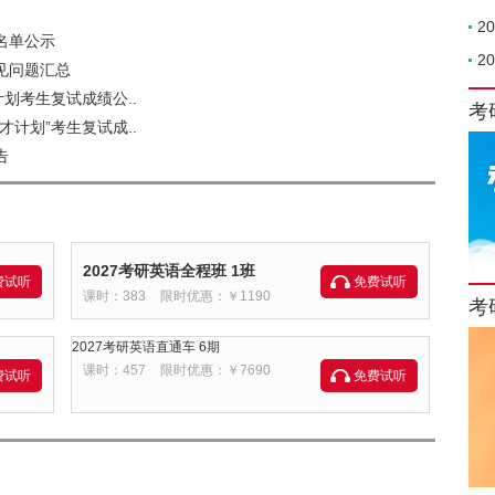
2
名单公示
2
见问题汇总
计划考生复试成绩公..
考
才计划”考生复试成..
告
2027考研英语全程班 1班
费试听
免费试听
课时：383
限时优惠：￥1190
考
2027考研英语直通车 6期
课时：457
限时优惠：￥7690
费试听
免费试听