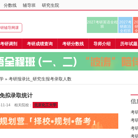
分数线
辅导班
研究生院
2027考研英语全程
2027考
2
班
研政治
8考研辅导网课
全程班
考研调剂
考研成绩查询
考研分数线
导师介绍
历年试题
学
» 考研报录比_研究生报考录取人数
推免拟录取统计
信
11-14 相关院校：
北京化工大学
考
考
考
考