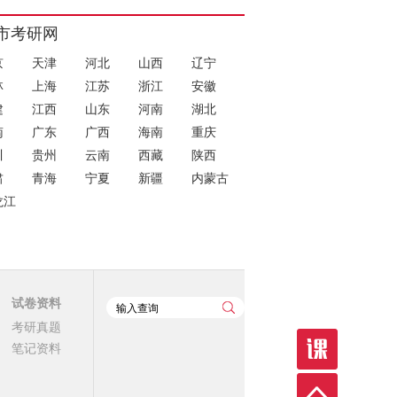
市考研网
京
天津
河北
山西
辽宁
林
上海
江苏
浙江
安徽
建
江西
山东
河南
湖北
南
广东
广西
海南
重庆
川
贵州
云南
西藏
陕西
肃
青海
宁夏
新疆
内蒙古
龙江
试卷资料
考研真题
笔记资料