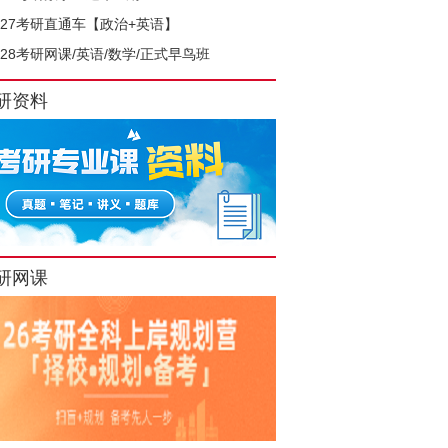
027考研直通车【政治+英语】
028考研网课/英语/数学/正式早鸟班
研资料
研网课