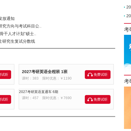
2
2
发放通知
研究方向与考试科目公..
考
骨干人才计划”硕士..
硕士研究生复试分数线
2027考研英语全程班 1班
费试听
免费试听
课时：383
限时优惠：￥1190
考
2027考研英语直通车 6期
课时：457
限时优惠：￥7690
费试听
免费试听