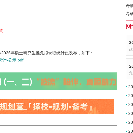
考
考
网
营
2
政
2026年硕士研究生推免拟录取统计已发布，如下：
-公示.pdf
2
免
2
2
2
2
2
2