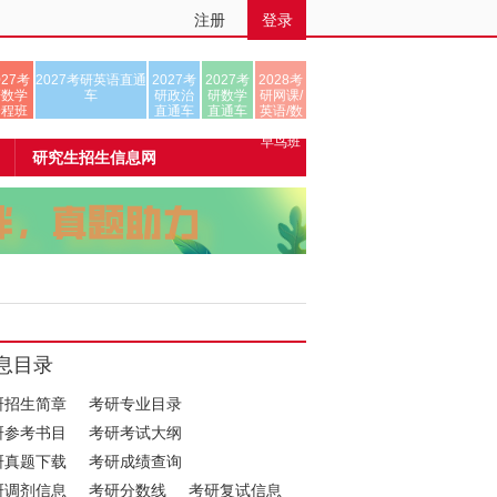
注册
登录
027考
2027考研英语直通
2027考
2027考
2028考
研数学
车
研政治
研数学
研网课/
全程班
直通车
直通车
英语/数
学/正式
早鸟班
研究生招生信息网
息目录
研招生简章
考研专业目录
研参考书目
考研考试大纲
研真题下载
考研成绩查询
研调剂信息
考研分数线
考研复试信息