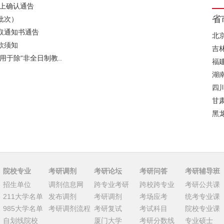
网上确认通告
省
批次）
取通知书通告
北
款须知
吉
用于除“非全日制教..
福
湖
四
甘
黑
院校专业
考研调剂
考研论坛
考研问答
考研辅导班
招生单位
调剂信息网
跨专业考研
跨校跨专业
考研公共课
211大学名单
发布调剂
考研调剂
考场应考
统考专业课
985大学名单
考研调剂流程
考研复试
考试科目
院校专业课
自划线院校
厦门大学
考研分数线
专业硕士