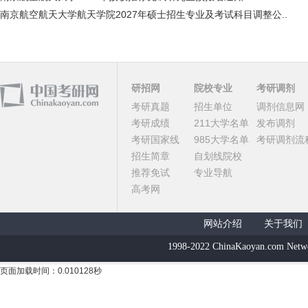
南京航空航天大学航天学院2027年硕士招生专业及考试科目调整公..
研招网
院校专业
考研调剂
考研真题
招生单位
调剂信息网
考研成绩
211大学名单
发布调剂
考研国家线
985大学名单
考研调剂流
招生简章
自划线院校
推荐免试
专业导航
高考网
网站介绍
关于我们
1998-2022 ChinaKaoyan.com Netw
页面加载时间：0.010128秒