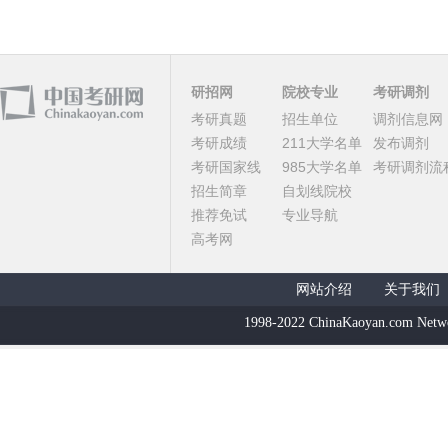
研招网
院校专业
考研调剂
考研真题
招生单位
调剂信息网
考研成绩
211大学名单
发布调剂
考研国家线
985大学名单
考研调剂流
招生简章
自划线院校
推荐免试
专业导航
高考网
网站介绍
关于我们
1998-2022 ChinaKaoyan.com Netw