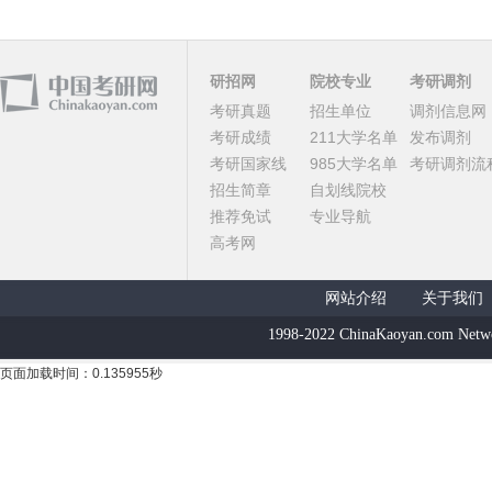
研招网
院校专业
考研调剂
考研真题
招生单位
调剂信息网
考研成绩
211大学名单
发布调剂
考研国家线
985大学名单
考研调剂流
招生简章
自划线院校
推荐免试
专业导航
高考网
网站介绍
关于我们
1998-2022 ChinaKaoyan.com Netw
页面加载时间：0.135955秒