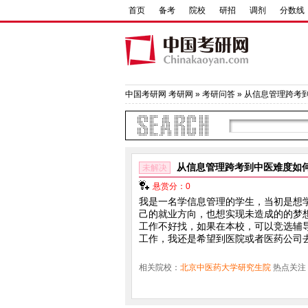
首页
备考
院校
研招
调剂
分数线
中国考研网
考研网
»
考研问答
» 从信息管理跨考
从信息管理跨考到中医难度如
未解决
悬赏分：0
我是一名学信息管理的学生，当初是想
己的就业方向，也想实现未造成的的梦
工作不好找，如果在本校，可以竞选辅
工作，我还是希望到医院或者医药公司
相关院校：
北京中医药大学研究生院
热点关注