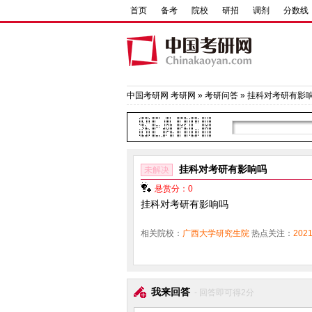
首页
备考
院校
研招
调剂
分数线
中国考研网
考研网
»
考研问答
» 挂科对考研有影
挂科对考研有影响吗
未解决
悬赏分：0
挂科对考研有影响吗
相关院校：
广西大学研究生院
热点关注：
20
我来回答
- 回答即可得2分