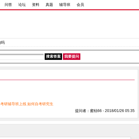
问答
论坛
资料
真题
辅导班
会员
响吗
21考研辅导班上线
如何自考研究生
提问者：蜜桔66 - 2018/01/26 05:35