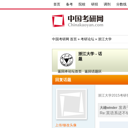
首页
备考
院校
研招
调剂
分数线
中国考研网
首页
»
考研论坛
»
浙江大学
浙江大学 - 话
题
返回本论坛首页
返回话题区
回复话题
浙江大学2015考研
发表于 
大雄winder
Re:英语系还
上传/修改头像