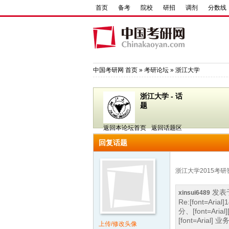
首页
备考
院校
研招
调剂
分数线
中国考研网
首页
»
考研论坛
»
浙江大学
浙江大学 - 话
题
返回本论坛首页
返回话题区
回复话题
浙江大学2015考研
发表于 
xinsui6489
Re:[font=Arial
分、[font=Arial]
[font=Arial
上传/修改头像