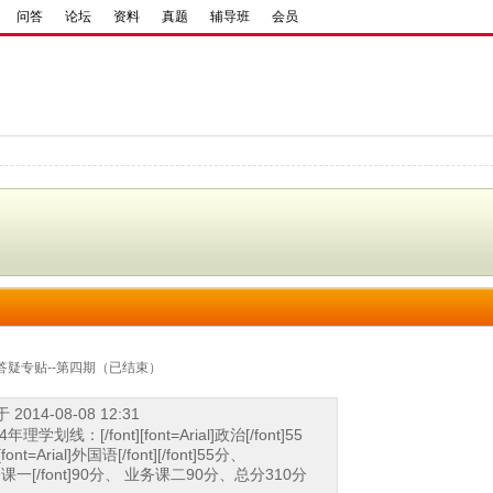
问答
论坛
资料
真题
辅导班
会员
答疑专贴--第四期（已结束）
2014-08-08 12:31
]14年理学划线：[/font][font=Arial]政治[/font]55
[font=Arial]外国语[/font][/font]55分、
] 业务课一[/font]90分、 业务课二90分、总分310分