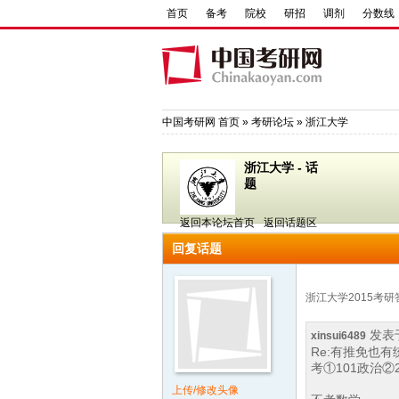
首页
备考
院校
研招
调剂
分数线
中国考研网
首页
»
考研论坛
»
浙江大学
浙江大学 - 话
题
返回本论坛首页
返回话题区
回复话题
浙江大学2015考研
发表于 
xinsui6489
Re:有推免也有
考①101政治②
上传/修改头像