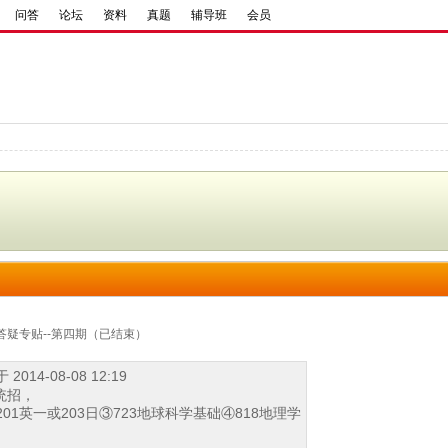
问答
论坛
资料
真题
辅导班
会员
答疑专贴--第四期（已结束）
2014-08-08 12:19
统招，
201英一或203日③723地球科学基础④818地理学