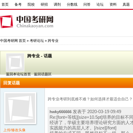
首页
备考
院校
研招
调剂
分数线
问答
论坛
资料
真题
中国考研网
首页
»
考研论坛
»
跨专业
跨专业 - 话题
返回本论坛首页
返回话题区
回复话题
跨专业考研到底难不难？如何选择才最适合自己？
发表于 2020-03-19 09:49
hwky666666
Re:[font=等线][size=10.5pt]培养的
经讲了，学硕主要培养理论研究方面的人
实践能力的高层人才。[/size][/font]
上传/修改头像