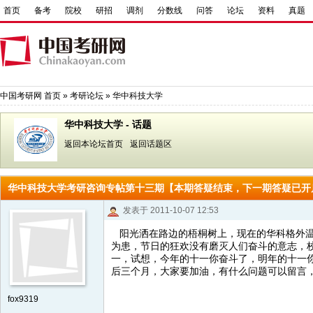
首页
备考
院校
研招
调剂
分数线
问答
论坛
资料
真题
中国考研网
首页
»
考研论坛
»
华中科技大学
华中科技大学 - 话题
返回本论坛首页
返回话题区
华中科技大学考研咨询专帖第十三期【本期答疑结束，下一期答疑已开
发表于 2011-10-07 12:53
阳光洒在路边的梧桐树上，现在的华科格外
为患，节日的狂欢没有磨灭人们奋斗的意志，
一，试想，今年的十一你奋斗了，明年的十一
后三个月，大家要加油，有什么问题可以留言
fox9319