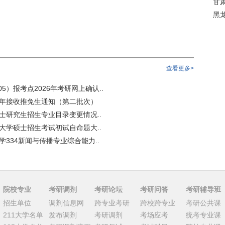
甘
黑
查看更多>
5）报考点2026年考研网上确认..
6年接收推免生通知（第二批次）
硕士研究生招生专业目录变更情况..
语大学硕士招生考试初试自命题大..
学334新闻与传播专业综合能力..
院校专业
考研调剂
考研论坛
考研问答
考研辅导班
招生单位
调剂信息网
跨专业考研
跨校跨专业
考研公共课
211大学名单
发布调剂
考研调剂
考场应考
统考专业课