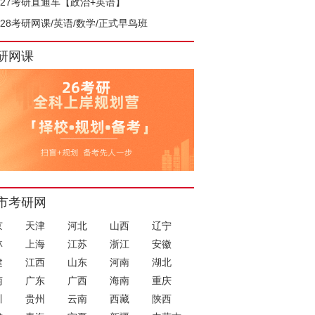
027考研直通车【政治+英语】
028考研网课/英语/数学/正式早鸟班
研网课
市考研网
京
天津
河北
山西
辽宁
林
上海
江苏
浙江
安徽
建
江西
山东
河南
湖北
南
广东
广西
海南
重庆
川
贵州
云南
西藏
陕西