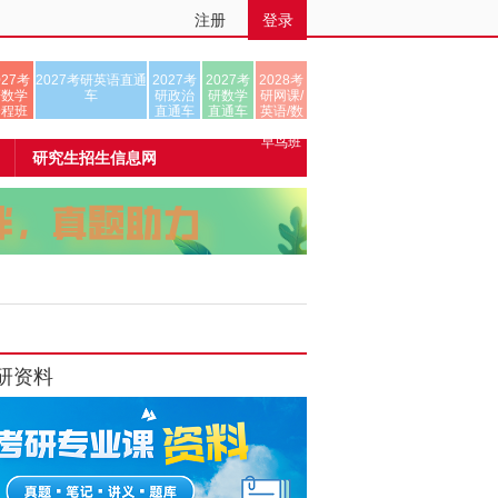
注册
登录
027考
2027考研英语直通
2027考
2027考
2028考
研数学
车
研政治
研数学
研网课/
全程班
直通车
直通车
英语/数
学/正式
早鸟班
研究生招生信息网
研资料