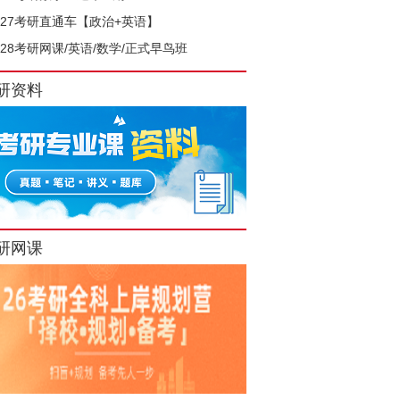
027考研直通车【政治+英语】
028考研网课/英语/数学/正式早鸟班
研资料
研网课