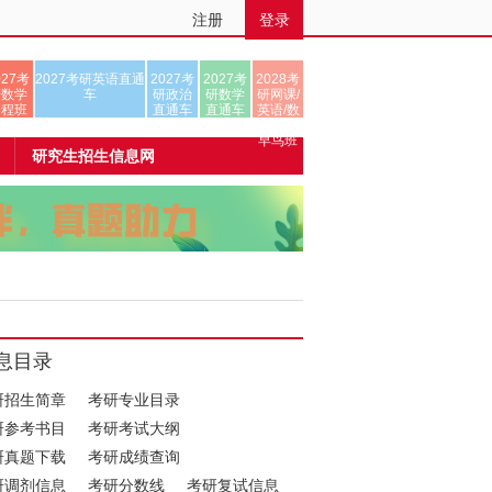
注册
登录
027考
2027考研英语直通
2027考
2027考
2028考
研数学
车
研政治
研数学
研网课/
全程班
直通车
直通车
英语/数
学/正式
早鸟班
研究生招生信息网
息目录
研招生简章
考研专业目录
研参考书目
考研考试大纲
研真题下载
考研成绩查询
研调剂信息
考研分数线
考研复试信息