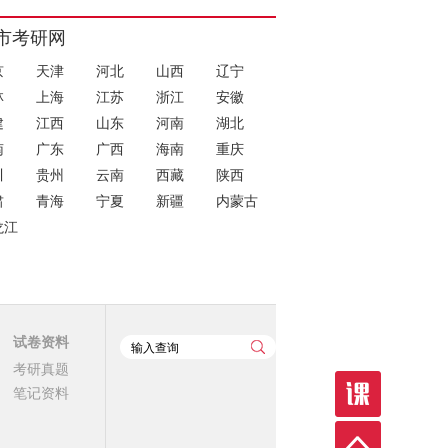
市考研网
京
天津
河北
山西
辽宁
林
上海
江苏
浙江
安徽
建
江西
山东
河南
湖北
南
广东
广西
海南
重庆
川
贵州
云南
西藏
陕西
肃
青海
宁夏
新疆
内蒙古
龙江
试卷资料
考研真题
笔记资料