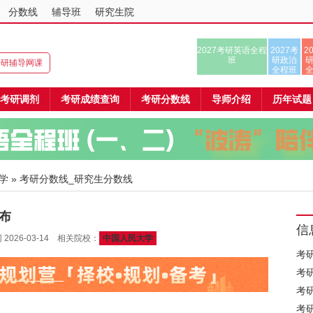
分数线
辅导班
研究生院
2027考研英语全程
2027考
2
班
研政治
8考研辅导网课
全程班
考研调剂
考研成绩查询
考研分数线
导师介绍
历年试题
学
» 考研分数线_研究生分数线
布
信
26-03-14 相关院校：
中国人民大学
考
考
考
考