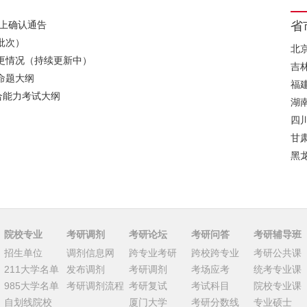
网上确认通告
省
批次）
北
变更情况（持续更新中）
吉
命题大纲
福
综合能力考试大纲
湖
四
甘
黑
院校专业
考研调剂
考研论坛
考研问答
考研辅导班
招生单位
调剂信息网
跨专业考研
跨校跨专业
考研公共课
211大学名单
发布调剂
考研调剂
考场应考
统考专业课
985大学名单
考研调剂流程
考研复试
考试科目
院校专业课
自划线院校
厦门大学
考研分数线
专业硕士