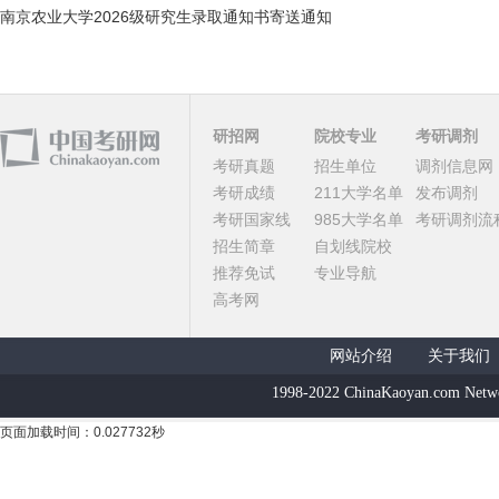
南京农业大学2026级研究生录取通知书寄送通知
研招网
院校专业
考研调剂
考研真题
招生单位
调剂信息网
考研成绩
211大学名单
发布调剂
考研国家线
985大学名单
考研调剂流
招生简章
自划线院校
推荐免试
专业导航
高考网
网站介绍
关于我们
1998-2022 ChinaKaoyan.com Netw
页面加载时间：0.027732秒