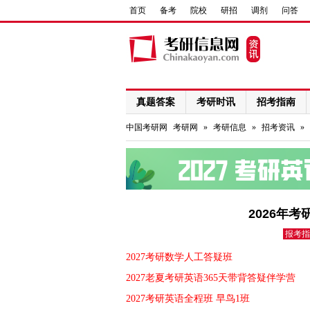
首页
备考
院校
研招
调剂
问答
真题答案
考研时讯
招考指南
网络课程
中国考研网
考研网
»
考研信息
»
招考资讯
»
2026年
报考指
2027考研数学人工答疑班
2027老夏考研英语365天带背答疑伴学营
2027考研英语全程班 早鸟1班