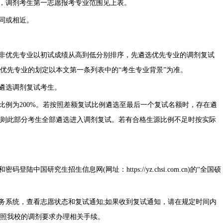
近，调剂考生第一志愿报考专业范围见上表。
相同或相近。
和非优先专业以初试成绩从高到低分别排序，先遴选优先专业的调剂复试
优先专业的划定以本文第一条列表中的“考生专业背景”为准。
优遴选调剂复试考生。
比例为200%。若按照差额复试比例遴选至最后一个复试名额时，存在遴
则此部分考生全部遴选进入调剂复试。若有合格生源比例不足时按实际
中国研究生招生信息网(网址：https://yz.chsi.com.cn)的“全国硕
。
服务系统，查看志愿状态和复试通知;如果收到复试通知，请在规定时间内
照我校的调剂要求办理相关手续。