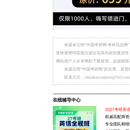
来源未注明“中国考研网\考研信息
意味着赞同其观点或证实其内容的真实性
网站或个人从本网站下载使用，必须保留
来源注明“中国考研网”的文章，若
联系方式：chinakaoyankefu@163.com
在线辅导中心
2027考研英
权威高配师资
专业团队精细