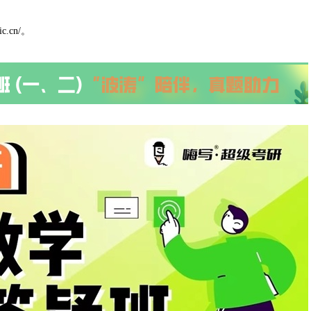
c.cn/。