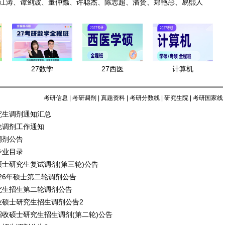
江涛、谭剑波、董仲蠡、许聪杰、陈志超、潘赟、郑艳彤、易熙人
27数学
27西医
计算机
考研信息
|
考研调剂
|
真题资料
|
考研分数线
|
研究生院
|
考研国家线
究生调剂通知汇总
轮调剂工作通知
调剂公告
专业目录
硕士研究生复试调剂(第三轮)公告
2026年硕士第二轮调剂公告
究生招生第二轮调剂公告
业硕士研究生招生调剂公告2
招收硕士研究生招生调剂(第二轮)公告