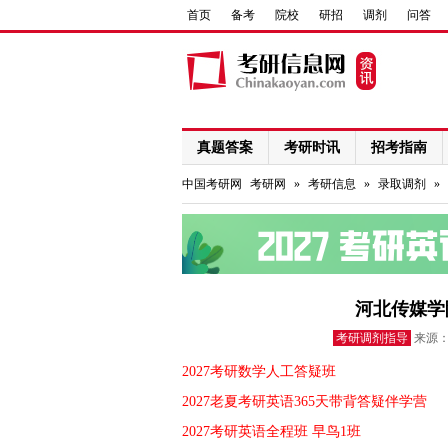
首页
备考
院校
研招
调剂
问答
真题答案
考研时讯
招考指南
网络课程
中国考研网
考研网
»
考研信息
»
录取调剂
»
河北传媒学
考研调剂指导
来源：
2027考研数学人工答疑班
2027老夏考研英语365天带背答疑伴学营
2027考研英语全程班 早鸟1班