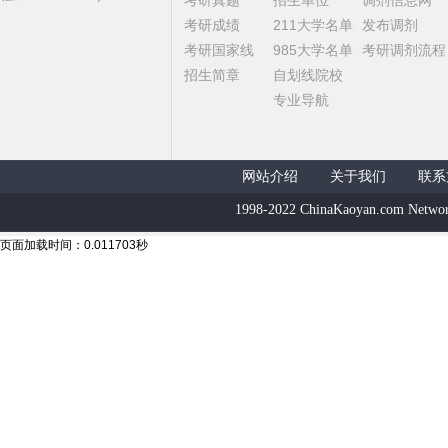
考研真题
招生单位
调剂信息网
考研成绩
211大学名单
发布调剂
考研国家线
985大学名单
考研调剂流程
招生简章
自划线院校
专业导航
网站介绍
关于我们
联系
1998-2022 ChinaKaoyan.com Networ
页面加载时间：0.011703秒