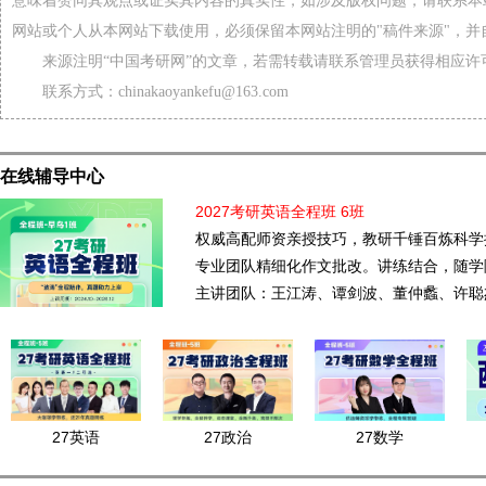
意味着赞同其观点或证实其内容的真实性，如涉及版权问题，请联系本
网站或个人从本网站下载使用，必须保留本网站注明的"稿件来源"，并
来源注明“中国考研网”的文章，若需转载请联系管理员获得相应许
联系方式：chinakaoyankefu@163.com
在线辅导中心
2027考研英语全程班 6班
权威高配师资亲授技巧，教研千锤百炼科学
专业团队精细化作文批改。讲练结合，随学
主讲团队：王江涛、谭剑波、董仲蠡、许聪
27英语
27政治
27数学