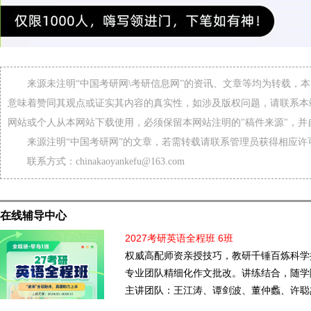
来源未注明“中国考研网\考研信息网”的资讯、文章等均为转载，
意味着赞同其观点或证实其内容的真实性，如涉及版权问题，请联系本
网站或个人从本网站下载使用，必须保留本网站注明的"稿件来源"，并
来源注明“中国考研网”的文章，若需转载请联系管理员获得相应许
联系方式：chinakaoyankefu@163.com
在线辅导中心
2027考研英语全程班 6班
权威高配师资亲授技巧，教研千锤百炼科学
专业团队精细化作文批改。讲练结合，随学
主讲团队：王江涛、谭剑波、董仲蠡、许聪