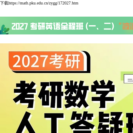
下载https://math.pku.edu.cn/zygg/172027.htm