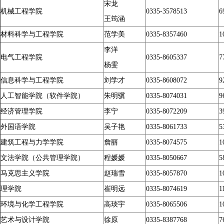
宋龙
机械工程学院
0335-3578513
6
王筠涵
材料科学与工程学院
范学美
0335-8357460
1
李洋
电气工程学院
0335-8605337
7
杨雯
信息科学与工程学院
刘学才
0335-8608072
9
人工智能学院（软件学院）
朱明骥
0335-8074031
9
经济管理学院
李宁
0335-8072209
3
外国语学院
吴子艳
0335-8061733
5
建筑工程与力学学院
詹丽
0335-8074575
1
文法学院（公共管理学院）
程媛媛
0335-8050667
5
马克思主义学院
赵瑞雪
0335-8057870
1
理学院
崔明远
0335-8074619
1
环境与化学工程学院
高琰宇
0335-8065506
1
艺术与设计学院
徐原
0335-8387768
7