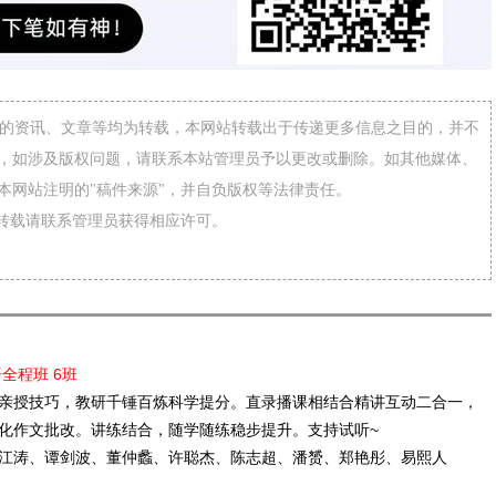
网”的资讯、文章等均为转载，本网站转载出于传递更多信息之目的，并不
，如涉及版权问题，请联系本站管理员予以更改或删除。如其他媒体、
本网站注明的"稿件来源"，并自负版权等法律责任。
需转载请联系管理员获得相应许可。
语全程班 6班
亲授技巧，教研千锤百炼科学提分。直录播课相结合精讲互动二合一，
化作文批改。讲练结合，随学随练稳步提升。支持试听~
江涛、谭剑波、董仲蠡、许聪杰、陈志超、潘赟、郑艳彤、易熙人