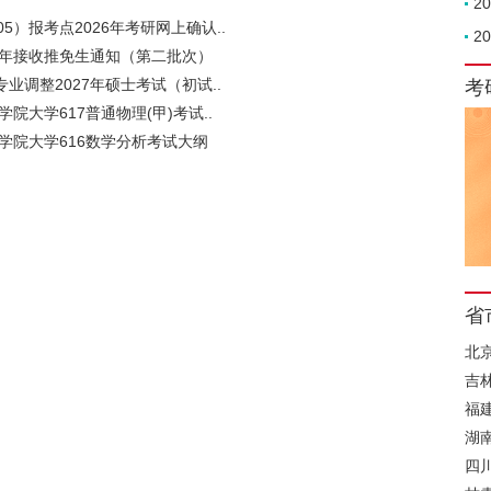
2
5）报考点2026年考研网上确认..
2
6年接收推免生通知（第二批次）
业调整2027年硕士考试（初试..
考
学院大学617普通物理(甲)考试..
科学院大学616数学分析考试大纲
省
北
吉
福
湖
四