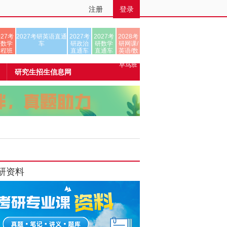
注册
登录
027考
2027考研英语直通
2027考
2027考
2028考
研数学
车
研政治
研数学
研网课/
全程班
直通车
直通车
英语/数
学/正式
早鸟班
研究生招生信息网
研资料