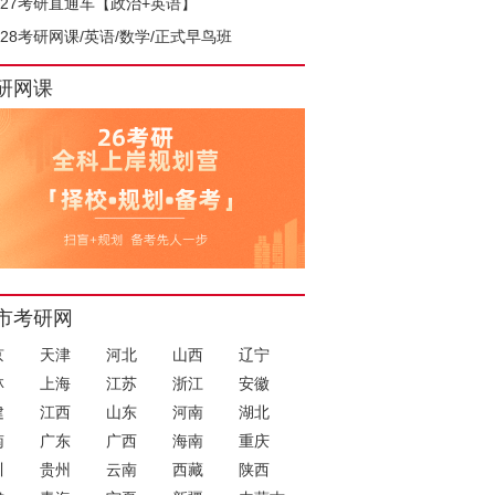
027考研直通车【政治+英语】
028考研网课/英语/数学/正式早鸟班
研网课
市考研网
京
天津
河北
山西
辽宁
林
上海
江苏
浙江
安徽
建
江西
山东
河南
湖北
南
广东
广西
海南
重庆
川
贵州
云南
西藏
陕西