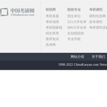
研招网
院校专业
考研调剂
考研真题
招生单位
调剂信息网
考研成绩
211大学名单
发布调剂
考研国家线
985大学名单
考研调剂流
招生简章
自划线院校
推荐免试
专业导航
高考网
网站介绍
关于我们
1998-2022 ChinaKaoyan.com Netw