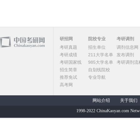
研招网
院校专业
考研调剂
考研真题
招生单位
调剂信息网
考研成绩
211大学名单
发布调剂
考研国家线
985大学名单
考研调剂流
招生简章
自划线院校
推荐免试
专业导航
高考网
网站介绍
关于我们
1998-2022 ChinaKaoyan.com Netw