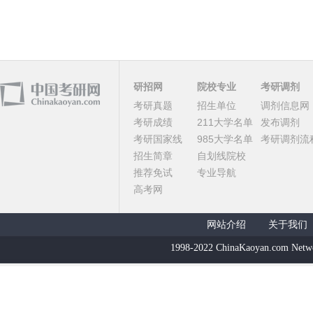
研招网
院校专业
考研调剂
考研真题
招生单位
调剂信息网
考研成绩
211大学名单
发布调剂
考研国家线
985大学名单
考研调剂流
招生简章
自划线院校
推荐免试
专业导航
高考网
网站介绍
关于我们
1998-2022 ChinaKaoyan.com Netw