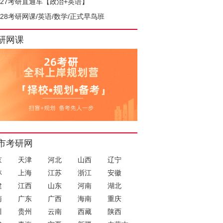
027考研直通车【政治+英语】
028考研网课/英语/数学/正式早鸟班
研网课
市考研网
京
天津
河北
山西
辽宁
林
上海
江苏
浙江
安徽
建
江西
山东
河南
湖北
南
广东
广西
海南
重庆
川
贵州
云南
西藏
陕西