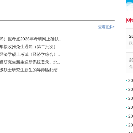
网
查看更多>
2
5）报考点2026年考研网上确认..
政
6年接收推免生通知（第二批次）
用经济学硕士考试《经济学综合》..
2
6级研究生新生迎新系统登录、北..
免
6级硕士研究生新生的导师匹配结..
2
2
2
2
2
2