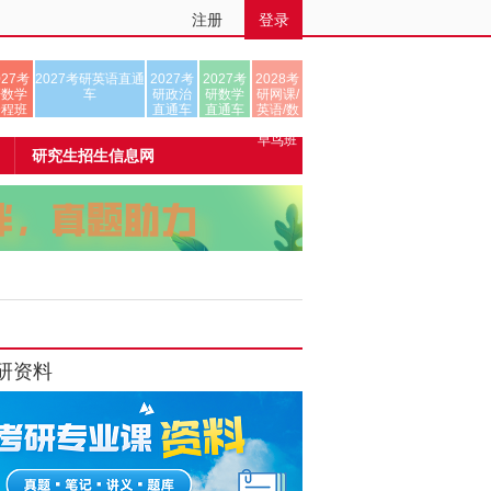
注册
登录
027考
2027考研英语直通
2027考
2027考
2028考
研数学
车
研政治
研数学
研网课/
全程班
直通车
直通车
英语/数
学/正式
早鸟班
研究生招生信息网
研资料