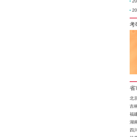
2
2
考
省
北
吉
福
湖
四