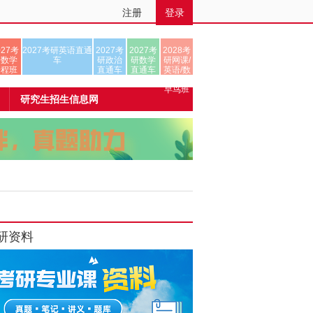
注册
登录
027考
2027考研英语直通
2027考
2027考
2028考
研数学
车
研政治
研数学
研网课/
全程班
直通车
直通车
英语/数
学/正式
早鸟班
研究生招生信息网
研资料