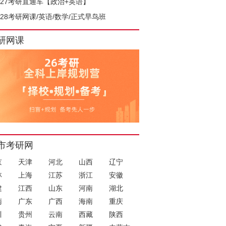
027考研直通车【政治+英语】
028考研网课/英语/数学/正式早鸟班
研网课
市考研网
京
天津
河北
山西
辽宁
林
上海
江苏
浙江
安徽
建
江西
山东
河南
湖北
南
广东
广西
海南
重庆
川
贵州
云南
西藏
陕西