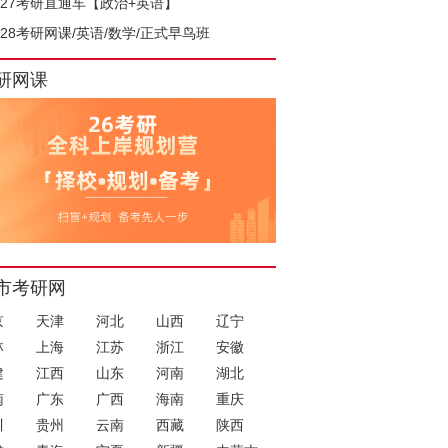
027考研直通车【政治+英语】
028考研网课/英语/数学/正式早鸟班
研网课
市考研网
京
天津
河北
山西
辽宁
林
上海
江苏
浙江
安徽
建
江西
山东
河南
湖北
南
广东
广西
海南
重庆
川
贵州
云南
西藏
陕西