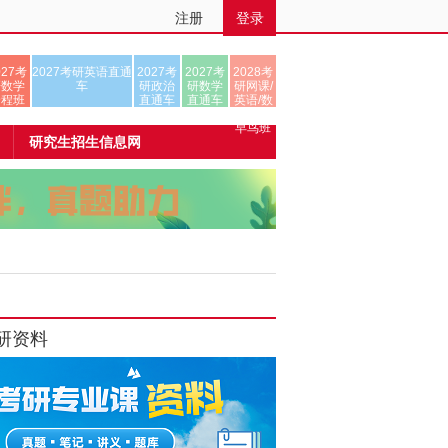
注册
登录
027考
2027考研英语直通
2027考
2027考
2028考
研数学
车
研政治
研数学
研网课/
全程班
直通车
直通车
英语/数
学/正式
早鸟班
研究生招生信息网
研资料