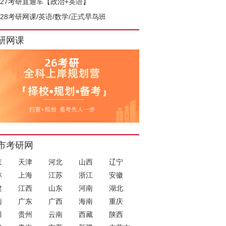
027考研直通车【政治+英语】
028考研网课/英语/数学/正式早鸟班
研网课
市考研网
京
天津
河北
山西
辽宁
林
上海
江苏
浙江
安徽
建
江西
山东
河南
湖北
南
广东
广西
海南
重庆
川
贵州
云南
西藏
陕西