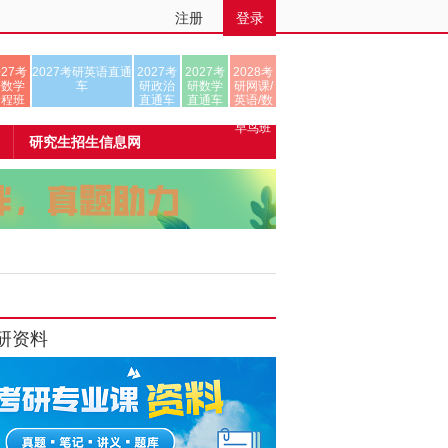
注册
登录
027考
2027考研英语直通
2027考
2027考
2028考
研数学
车
研政治
研数学
研网课/
全程班
直通车
直通车
英语/数
学/正式
早鸟班
研究生招生信息网
研资料