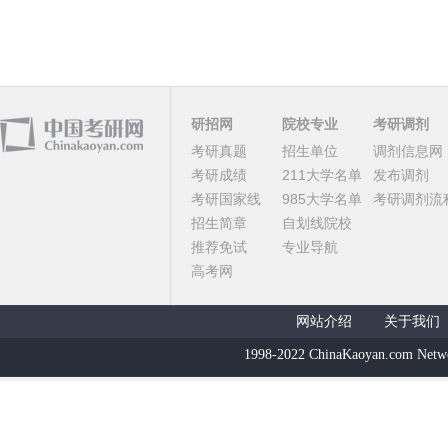
研招网
院校专业
考研调剂
考研真题
招生单位
调剂信息网
考研成绩
211大学名单
发布调剂
考研国家线
985大学名单
考研调剂流
招生简章
自划线院校
推荐免试
专业导航
高考网
网站介绍
关于我们
1998-2022 ChinaKaoyan.com Netw