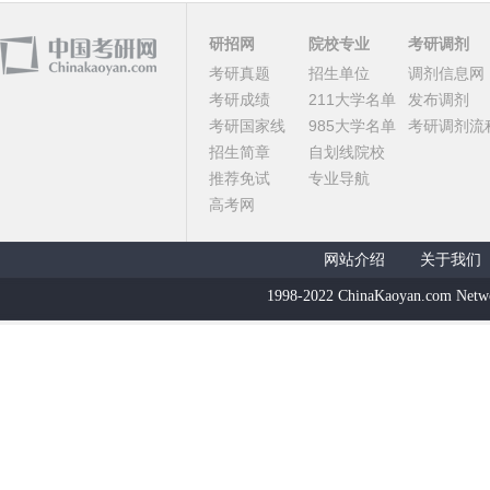
研招网
院校专业
考研调剂
考研真题
招生单位
调剂信息网
考研成绩
211大学名单
发布调剂
考研国家线
985大学名单
考研调剂流
招生简章
自划线院校
推荐免试
专业导航
高考网
网站介绍
关于我们
1998-2022 ChinaKaoyan.com Netw