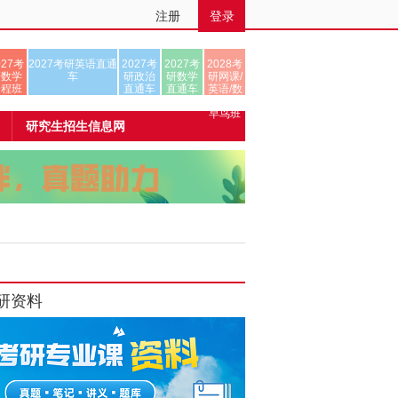
注册
登录
027考
2027考研英语直通
2027考
2027考
2028考
研数学
车
研政治
研数学
研网课/
全程班
直通车
直通车
英语/数
学/正式
早鸟班
研究生招生信息网
研资料