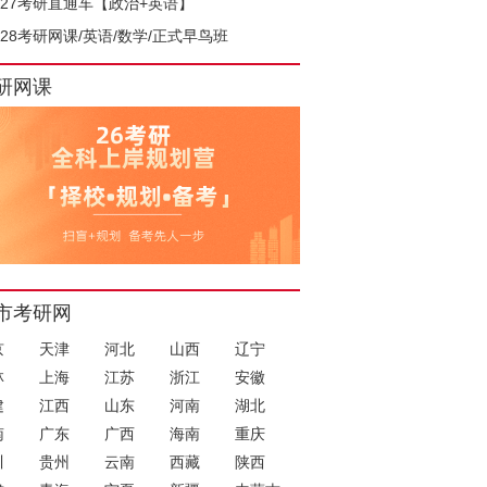
027考研直通车【政治+英语】
028考研网课/英语/数学/正式早鸟班
研网课
市考研网
京
天津
河北
山西
辽宁
林
上海
江苏
浙江
安徽
建
江西
山东
河南
湖北
南
广东
广西
海南
重庆
川
贵州
云南
西藏
陕西