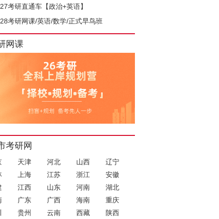
027考研直通车【政治+英语】
028考研网课/英语/数学/正式早鸟班
研网课
市考研网
京
天津
河北
山西
辽宁
林
上海
江苏
浙江
安徽
建
江西
山东
河南
湖北
南
广东
广西
海南
重庆
川
贵州
云南
西藏
陕西