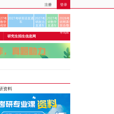
注册
登录
027考
2027考研英语直通
2027考
2027考
2028考
研数学
车
研政治
研数学
研网课/
全程班
直通车
直通车
英语/数
学/正式
早鸟班
研究生招生信息网
研资料