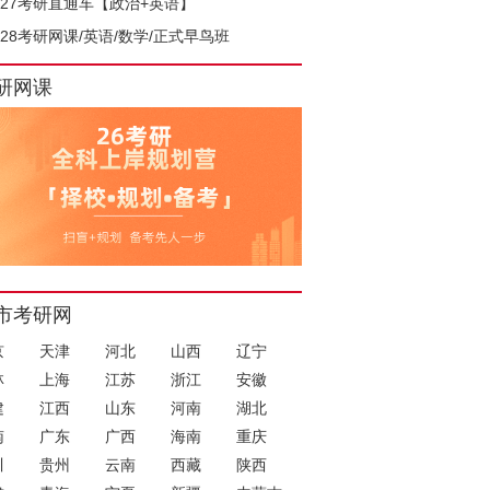
027考研直通车【政治+英语】
028考研网课/英语/数学/正式早鸟班
研网课
市考研网
京
天津
河北
山西
辽宁
林
上海
江苏
浙江
安徽
建
江西
山东
河南
湖北
南
广东
广西
海南
重庆
川
贵州
云南
西藏
陕西