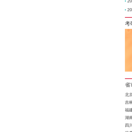
2
2
考
省
北
吉
福
湖
四