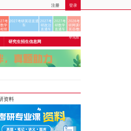
注册
登录
027考
2027考研英语直通
2027考
2027考
2028考
研数学
车
研政治
研数学
研网课/
全程班
直通车
直通车
英语/数
学/正式
早鸟班
研究生招生信息网
研资料