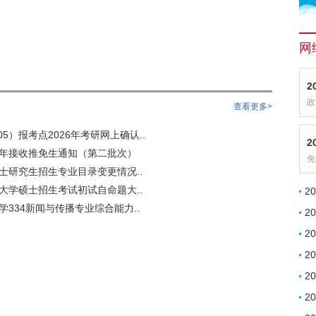
网
2
政
查看更多>
5）报考点2026年考研网上确认..
2
6年接收推免生通知（第二批次）
免
硕士研究生招生专业目录变更情况..
语大学硕士招生考试初试自命题大..
2
学334新闻与传播专业综合能力..
2
2
2
2
2