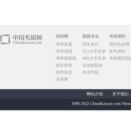
研招网
院校专业
考研调剂
考研真题
招生单位
调剂信息网
考研成绩
211大学名单
发布调剂
考研国家线
985大学名单
考研调剂流
招生简章
自划线院校
推荐免试
专业导航
高考网
网站介绍
关于我们
1998-2022 ChinaKaoyan.com Netw