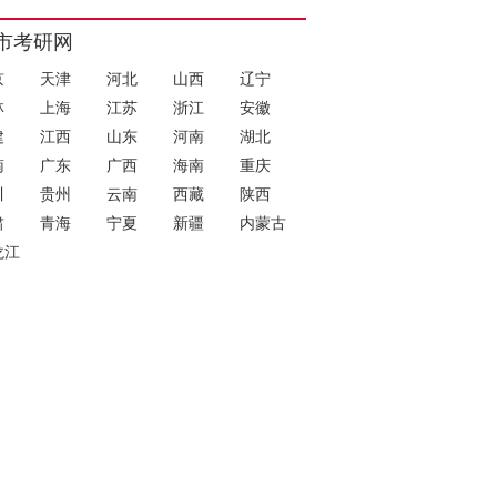
市考研网
京
天津
河北
山西
辽宁
林
上海
江苏
浙江
安徽
建
江西
山东
河南
湖北
南
广东
广西
海南
重庆
川
贵州
云南
西藏
陕西
肃
青海
宁夏
新疆
内蒙古
龙江