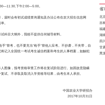
—11:30,下午2:00—5:00。
省
北
行，届时会有初试成绩查询通知及办法公布在农大招生信息网
吉
绩单。
福
考试科目大纲外，我校不提供任何辅导材料。
湖
四
枪手”替考，也不要充当“枪手”替他人应考。不抄袭，不夹带，自
甘
况将记入全国统一考试考生诚信档案和考生的人事档案，如触犯
黑
本人图像，报考资格审查工作将在复试阶段进行。如因故意隐瞒
予复试、不录取及取消入学资格等结果，由考生本人承担。
中国农业大学研招办
2017年10月31日