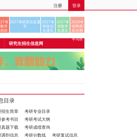
注册
登录
027考
2027考研英语直通
2027考
2027考
2028考
研数学
车
研政治
研数学
研网课/
全程班
直通车
直通车
英语/数
学/正式
早鸟班
研究生招生信息网
息目录
研招生简章
考研专业目录
研参考书目
考研考试大纲
研真题下载
考研成绩查询
研调剂信息
考研分数线
考研复试信息