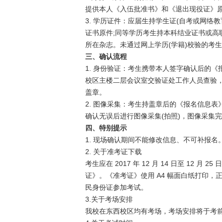
提供本人《入伍批准书》和《退出现役证》
3. 学历证件：应届生持学生证(自考或网络
证书原件;同等学历考生持本科结业证书或高
所在杂志。未通过网上学历(学籍)校验的考
三、确认流程
1. 身份验证：考生携带本人签字确认后的
校区主楼二层会议室交验证处工作人员查验
盖章。
2. 图像采集：考生持盖章后的《报名信息
确认无误后进行图像采集(拍照)，图像采集
四、特别提示
1. 现场确认期间不能修改信息、不可补报名
2. 关于准考证下载
考生应在 2017 年 12 月 14 日至 12
证》。《准考证》使用 A4 幅面白纸打印
民身份证参加考试。
3.关于考场安排
我校在东西校区均有考场，考场安排将于考