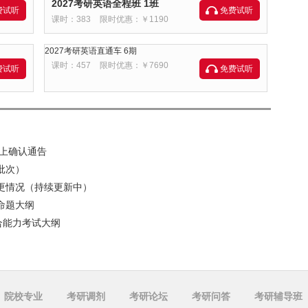
2027考研英语全程班 1班
费试听
免费试听
课时：383
限时优惠：￥1190
2027考研英语直通车 6期
课时：457
限时优惠：￥7690
费试听
免费试听
网上确认通告
批次）
变更情况（持续更新中）
命题大纲
综合能力考试大纲
院校专业
考研调剂
考研论坛
考研问答
考研辅导班