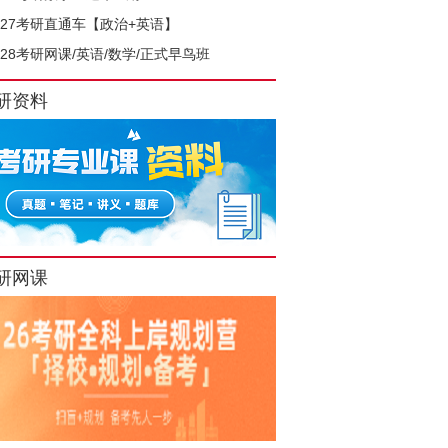
027考研直通车【政治+英语】
028考研网课/英语/数学/正式早鸟班
研资料
研网课