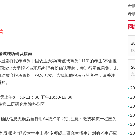
考
考
网
营
2
政
生考试现场确认指南
选择报考点为中国农业大学(考点代码为1119)的考生(不含推
2
中国农业大学报考点现场办理身份确认手续，并进行图像采集。未
免
自动放弃报考资格，报名无效。选择其他报考点的考生，请关注
通知。
2
上午8：30-11：30,下午13:30-16:30.
2
)主楼二层研究生院办公区
2
2
并确认信息无误后自行用A4纸打印,特别注意：缴费状态一栏应为
2
4日之后;报考“退役大学生士兵”专项硕士研究生招生计划的考生还应
2