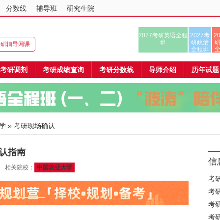
分数线
辅导班
研究生院
2027考研英语全程
2027考
2
班
研政治
8考研辅导网课
全程班
考研调剂
考研成绩查询
考研分数线
导师介绍
历年试题
学
» 考研现场确认
确认指南
信
01 相关院校：
中国农业大学
考
考
考
考