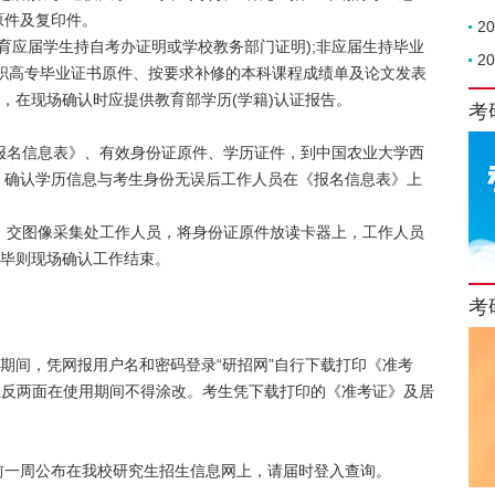
原件及复印件。
2
教育应届学生持自考办证明或学校教务部门证明);非应届生持毕业
2
职高专毕业证书原件、按要求补修的本科课程成绩单及论文发表
生，在现场确认时应提供教育部学历(学籍)认证报告。
考
《报名信息表》、有效身份证原件、学历证件，到中国农业大学西
，确认学历信息与考生身份无误后工作人员在《报名信息表》上
表》交图像采集处工作人员，将身份证原件放读卡器上，工作人员
完毕则现场确认工作结束。
考
。
 月 25 日期间，凭网报用户名和密码登录“研招网”自行下载打印《准考
，正反两面在使用期间不得涂改。考生凭下载打印的《准考证》及居
前一周公布在我校研究生招生信息网上，请届时登入查询。