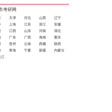
市考研网
京
天津
河北
山西
辽宁
林
上海
江苏
浙江
安徽
建
江西
山东
河南
湖北
南
广东
广西
海南
重庆
川
贵州
云南
西藏
陕西
肃
青海
宁夏
新疆
内蒙古
龙江