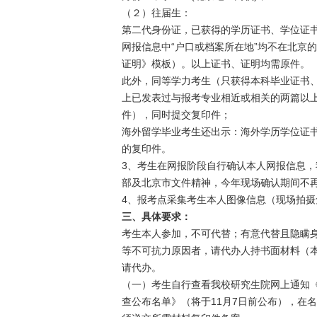
（２）往届生：
第二代身份证，已获得的学历证书、学位证
网报信息中“户口或档案所在地”均不在北京
证明》模板）。以上证书、证明均需原件。
此外，同等学力考生（只获得本科毕业证书
上已发表过与报考专业相近或相关的两篇以上
件），同时提交复印件；
海外留学毕业考生还出示：海外学历学位证
的复印件。
3、考生在网报阶段自行确认本人网报信息
部及北京市文件精神，今年现场确认期间不
4、报考点采集考生本人图像信息（现场拍摄
三、具体要求：
考生本人参加，不可代替；有意代替且隐瞒
等不可抗力原因者，请代办人持书面材料（
请代办。
（一）考生自行查看我校研究生院网上通知《
查公布名单》（将于11月7日前公布），在