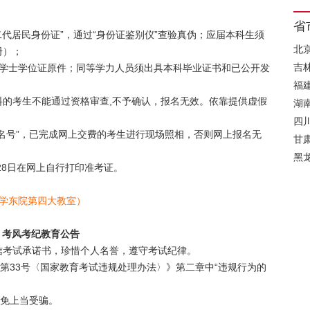
省
二代居民身份证”，通过“身份证鉴别仪”查验真伪；应届本科生须
北
册）；
吉
和学士学位证原件；同等学力人员须出具本科毕业证书和已公开发
福
的考生不能通过资格审查,不予确认，报名无效。依靠提供虚假
湖
。
四
名号”，已完成网上交费的考生进行现场照相，否则网上报名无
甘
黑
28日在网上自行打印准考证。
学东院第四大教室）
考风考纪教育公告
信考试承诺书，珍惜个人名誉，遵守考试纪律。
令第33号〈国家教育考试违规处理办法〉》第二章中“违规行为的
以免上当受骗。