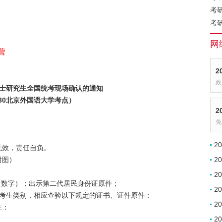
考
考
网
营
2
政
年硕士研究生全国统考现场确认的通知
130北京外国语大学考点）
2
免
2
无效，责任自负。
附图）
2
2
9位数字）；出示第二代居民身份证原件；
2
等考生类别，相应查验以下规定的证书、证件原件：
2
生：
2