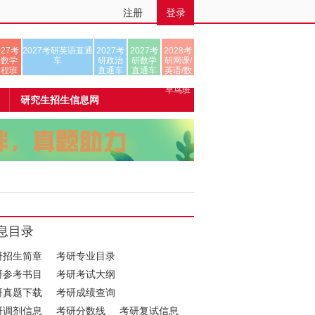
注册
登录
027考
2027考研英语直通
2027考
2027考
2028考
研数学
车
研政治
研数学
研网课/
全程班
直通车
直通车
英语/数
学/正式
早鸟班
研究生招生信息网
息目录
研招生简章
考研专业目录
研参考书目
考研考试大纲
研真题下载
考研成绩查询
研调剂信息
考研分数线
考研复试信息