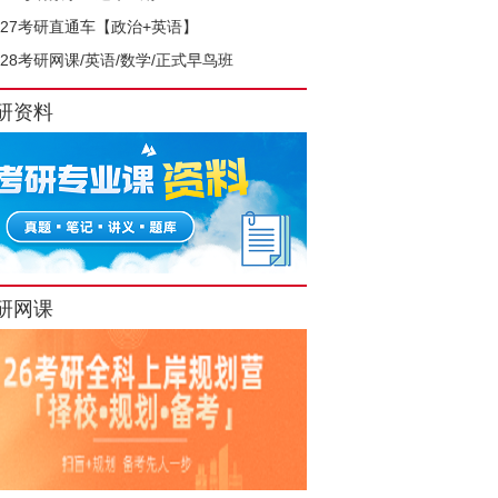
027考研直通车【政治+英语】
028考研网课/英语/数学/正式早鸟班
研资料
研网课