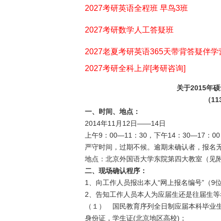
2027考研英语全程班 早鸟3班
2027考研数学人工答疑班
2027老夏考研英语365天带背答疑伴学
2027考研全科上岸[考研咨询]
关于2015
（1
一、时间、地点：
2014年11月12日——14日
上午9：00—11：30，下午14：30—17：00
严守时间，过期不候。逾期未确认者，报名
地点：北京外国语大学东院第四大教室（见
二、现场确认程序：
1、向工作人员报出本人“网上报名编号”（
2、告知工作人员本人为应届生还是往届生
（１） 国民教育序列全日制应届本科毕业
身份证，学生证(北京地区高校)；