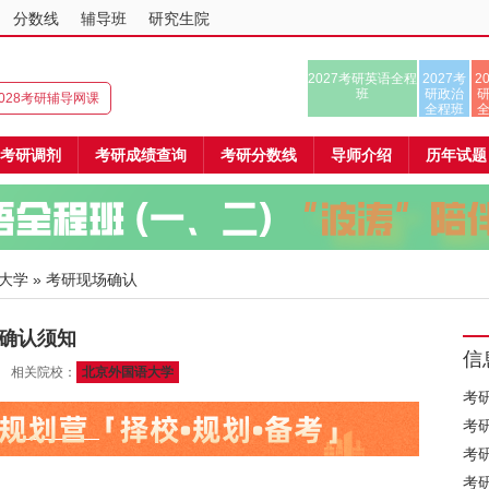
分数线
辅导班
研究生院
2027考研英语全程
2027考
2
班
研政治
/2028考研辅导网课
全程班
考研调剂
考研成绩查询
考研分数线
导师介绍
历年试题
大学
» 考研现场确认
场确认须知
信
05 相关院校：
北京外国语大学
考
考
考
考