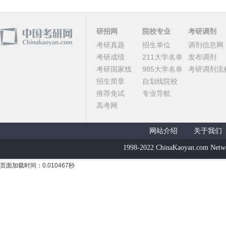
研招网
院校专业
考研调剂
考研真题
招生单位
调剂信息网
考研成绩
211大学名单
发布调剂
考研国家线
985大学名单
考研调剂流
招生简章
自划线院校
推荐免试
专业导航
高考网
网站介绍
关于我们
1998-2022 ChinaKaoyan.com Netw
页面加载时间：0.010467秒