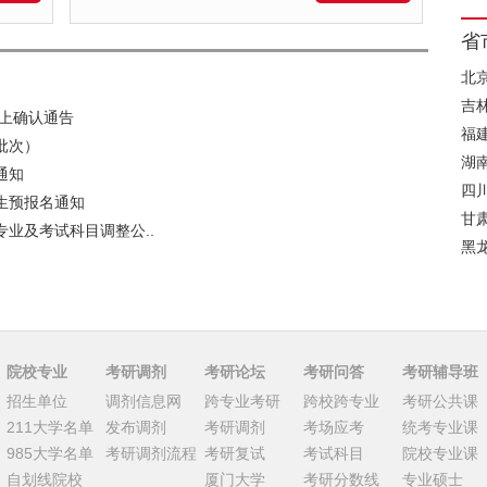
省
北
吉
网上确认通告
福
批次）
湖
通知
四
生预报名通知
甘
专业及考试科目调整公..
黑
院校专业
考研调剂
考研论坛
考研问答
考研辅导班
招生单位
调剂信息网
跨专业考研
跨校跨专业
考研公共课
211大学名单
发布调剂
考研调剂
考场应考
统考专业课
985大学名单
考研调剂流程
考研复试
考试科目
院校专业课
自划线院校
厦门大学
考研分数线
专业硕士