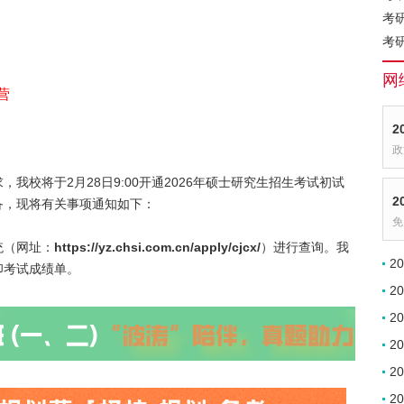
考
考
网
营
2
政
我校将于2月28日9:00开通2026年硕士研究生招生考试初试
2
备，现将有关事项通知如下：
免
统（网址：
https://yz.chsi.com.cn/apply/cjcx/
）进行查询。我
2
印考试成绩单。
2
2
2
2
2