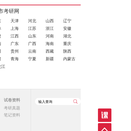
市考研网
京
天津
河北
山西
辽宁
林
上海
江苏
浙江
安徽
建
江西
山东
河南
湖北
南
广东
广西
海南
重庆
川
贵州
云南
西藏
陕西
肃
青海
宁夏
新疆
内蒙古
龙江
试卷资料
考研真题
笔记资料