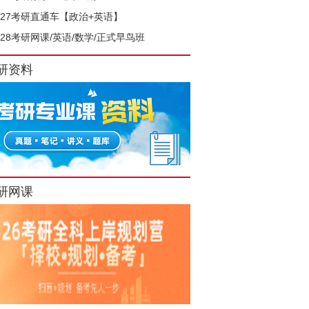
027考研直通车【政治+英语】
028考研网课/英语/数学/正式早鸟班
研资料
研网课