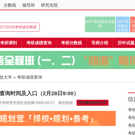
分数线
辅导班
研究生院
2027考研英语全程
2027考
2
班
研政治
027/2028考研辅导网课
全程班
考研调剂
考研成绩查询
考研分数线
导师介绍
历年试题
技大学
» 考研成绩查询
查询时间及入口（2月28日9:00）
信
研究生招生信息网 2026-02-27 相关院校：
西安建筑科技大学
考
考
考
考