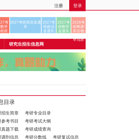
注册
登录
027考
2027考研英语直通
2027考
2027考
2028考
研数学
车
研政治
研数学
研网课/
全程班
直通车
直通车
英语/数
学/正式
早鸟班
研究生招生信息网
息目录
研招生简章
考研专业目录
研参考书目
考研考试大纲
研真题下载
考研成绩查询
研调剂信息
考研分数线
考研复试信息