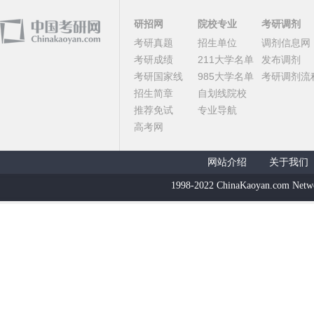
研招网
院校专业
考研调剂
考研真题
招生单位
调剂信息网
考研成绩
211大学名单
发布调剂
考研国家线
985大学名单
考研调剂流
招生简章
自划线院校
推荐免试
专业导航
高考网
网站介绍
关于我们
1998-2022 ChinaKaoyan.com Netw