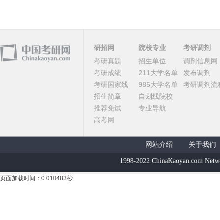
研招网
院校专业
考研调剂
考研真题
招生单位
调剂信息网
考研成绩
211大学名单
发布调剂
考研国家线
985大学名单
考研调剂流
招生简章
自划线院校
推荐免试
专业导航
高考网
网站介绍
关于我们
1998-2022 ChinaKaoyan.com Netw
页面加载时间：0.010483秒