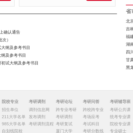
省
北
吉
网上确认通告
福
批次）
湖
初试大纲及参考书目
四
试大纲及参考书目
甘
考研初试大纲及参考书目
黑
院校专业
考研调剂
考研论坛
考研问答
考研辅导班
招生单位
调剂信息网
跨专业考研
跨校跨专业
考研公共课
211大学名单
发布调剂
考研调剂
考场应考
统考专业课
985大学名单
考研调剂流程
考研复试
考试科目
院校专业课
自划线院校
厦门大学
考研分数线
专业硕士