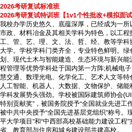
能科学与技术、工商管理、
2026考研复试标准班
公共管理学、公共管理、中
2026考研复试特训班【1v1个性批改+模拟面
文教育、体育、法律、建
我校办学历史悠久、底蕴深厚，已经成为一所
市政、材料冶金及其相关学科为特色，以工程
筑、土木工程、风景园林等
工、管、艺、理、文、法、哲、经、教等学科
大学。学校学科门类齐全，专业特色鲜明。绿
划、现代土木与智能建造、生态环境与新兴能
程管理等优势学科处于国内第一方阵;机械电
慧交通、数理光电、化学化工、艺术人文等特
人工智能、机器人、大数据、文物保护、储能
学科发展势头强劲。学校被国际建筑师协会(UI
特别贡献奖”，被国务院授予“全国就业先进工
被中共中央授予“全国先进基层党组织”称号。
平大学项目”和“中西部高校基础能力建设工程
省、教育部与住房和城乡建设部共建高校。